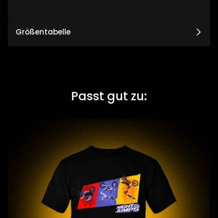
e
r
P
Größentabelle
r
e
i
s
Passt gut zu: