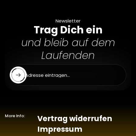
i
s
Newsletter
Trag Dich ein
und bleib auf dem
Laufenden
E-Mail Adresse eintragen...
More Info:
Vertrag widerrufen
Impressum