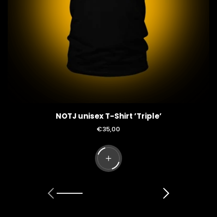
NOTJ unisex T-Shirt ’Triple’
R
€35,00
e
g
u
l
ä
r
e
r
P
r
e