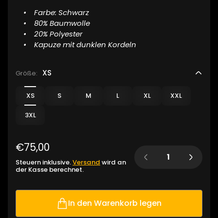
• Farbe: Schwarz
• 80% Baumwolle
• 20% Polyester
• Kapuze mit dunklen Kordeln
XS
Größe:
XS
S
M
L
XL
XXL
3XL
R
€75,00
Menge:
e
Steuern inklusive.
Versand
wird an
g
der Kasse berechnet.
u
l
ä
In den Warenkorb legen
r